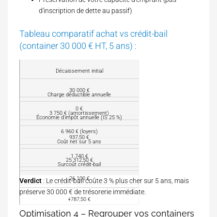
d'inscription de dette au passif)
Tableau comparatif achat vs crédit-bail
(container 30 000 € HT, 5 ans) :
C
Décaissement initial
r
i
30 000 €
A
Charge déductible annuelle
t
c
è
0 €
h
3 750 € (amortissement)
r
C
Économie d'impôt annuelle (IS 25 %)
a
e
r
t
6 960 € (loyers)
é
937,50 €
c
Coût net sur 5 ans
d
o
i
m
1 740 €
25 312,50 €
t
p
Surcoût crédit-bail
-
t
b
26 100 €
Verdict
: Le crédit-bail coûte 3 % plus cher sur 5 ans, mais
a
-
a
n
préserve 30 000 € de trésorerie immédiate.
i
t
+787,50 €
l
Optimisation 4 – Regrouper vos containers