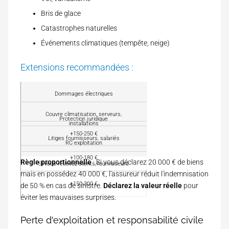
Bris de glace
Catastrophes naturelles
Événements climatiques (tempête, neige)
Extensions recommandées :
E
Dommages électriques
x
t
Couvre climatisation, serveurs,
P
Protection juridique
e
installations
o
n
+150-250 €
u
Litiges fournisseurs, salariés
s
S
RC exploitation
r
i
u
q
+100-180 €
o
r
Règle proportionnelle
: Si vous déclarez 20 000 € de biens
Si vous recevez clients/fournisseurs
u
n
c
mais en possédez 40 000 €, l'assureur réduit l'indemnisation
o
o
i
+150-300 €
de 50 % en cas de sinistre.
Déclarez la valeur réelle
pour
û
?
éviter les mauvaises surprises.
t
a
n
Perte d'exploitation et responsabilité civile
n