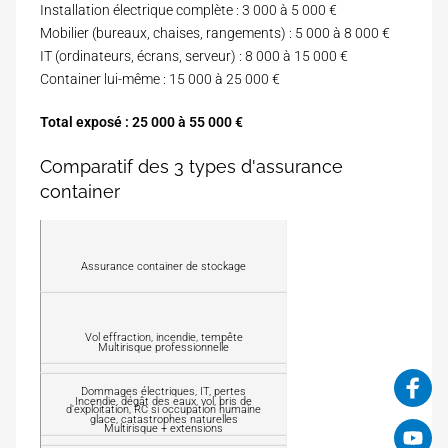
Installation électrique complète : 3 000 à 5 000 €
Mobilier (bureaux, chaises, rangements) : 5 000 à 8 000 €
IT (ordinateurs, écrans, serveur) : 8 000 à 15 000 €
Container lui-même : 15 000 à 25 000 €
Total exposé : 25 000 à 55 000 €
Comparatif des 3 types d'assurance
container
T
y
Assurance container de stockage
p
C
e
e
d
q
e
Vol effraction, incendie, tempête
C
u
Multirisque professionnelle
c
e
'
o
q
i
P
n
Dommages électriques, IT, pertes
u
l
Incendie, dégât des eaux, vol, bris de
r
t
d'exploitation, RC si occupation humaine
'
c
glace, catastrophes naturelles
i
r
Multirisque + extensions
i
P
o
m
a
l