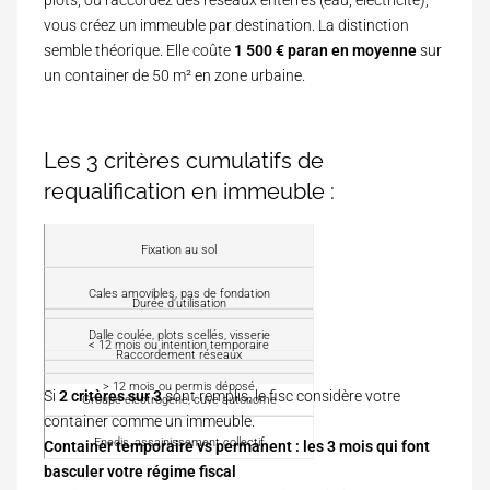
plots, ou raccordez des réseaux enterrés (eau, électricité),
vous créez un immeuble par destination. La distinction
semble théorique. Elle coûte
1 500 € par
an en moyenne
sur
un container de 50 m² en zone urbaine.
Les 3 critères cumulatifs de
requalification en immeuble :
C
Fixation au sol
r
i
Cales amovibles, pas de fondation
C
Durée d'utilisation
t
o
è
Dalle coulée, plots scellés, visserie
n
< 12 mois ou intention temporaire
r
C
Raccordement réseaux
t
e
o
a
> 12 mois ou permis déposé
n
Si
2 critères sur 3
sont remplis, le fisc considère votre
Groupe électrogène, cuve autonome
i
t
container comme un immeuble.
n
a
e
Enedis, assainissement collectif
Container temporaire vs permanent : les 3 mois qui font
i
r
basculer votre régime fiscal
n
m