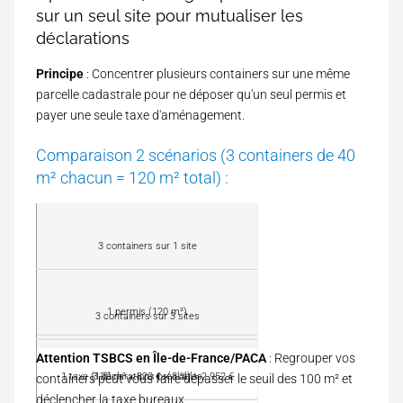
sur un seul site pour mutualiser les
déclarations
Principe
: Concentrer plusieurs containers sur une même
parcelle cadastrale pour ne déposer qu'un seul permis et
payer une seule taxe d'aménagement.
Comparaison 2 scénarios (3 containers de 40
m² chacun = 120 m² total) :
C
o
3 containers sur 1 site
n
P
f
e
i
r
g
T
1 permis (120 m²)
m
3 containers sur 3 sites
u
a
i
r
x
s
D
a
Attention TSBCS en Île-de-France/PACA
: Regrouper vos
e
à
é
t
d
1 taxe (120 m² × 820 € × 3 %) = 2 952 €
3 déclarations préalables
containers peut vous faire dépasser le seuil des 100 m² et
d
m
i
'
é
déclencher la taxe bureaux.
a
o