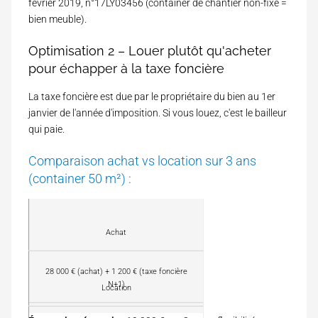
février 2019, n°17LY03456 (container de chantier non-fixé =
bien meuble).
Optimisation 2 – Louer plutôt qu'acheter
pour échapper à la taxe foncière
La taxe foncière est due par le propriétaire du bien au 1er
janvier de l'année d'imposition. Si vous louez, c'est le bailleur
qui paie.
Comparaison achat vs location sur 3 ans
(container 50 m²) :
M
o
Achat
d
C
e
o
d
28 000 € (achat) + 1 200 € (taxe foncière
û
e
C
N+1)
t
Location
d
o
a
é
û
n
T
t