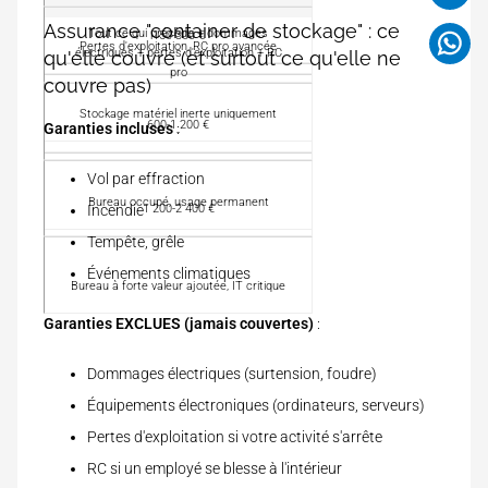
o
u
e
t
N
u
v
Assurance "container de stockage" : ce
a
Tout ce qui précède + dommages
150-300 €
E
r
r
Pertes d'exploitation, RC pro avancée
n
électriques + pertes d'exploitation + RC
qu'elle couvre (et surtout ce qu'elle ne
c
q
e
n
pro
o
couvre pas)
u
u
u
i
e
Stockage matériel inerte uniquement
v
?
600-1 200 €
Garanties incluses
:
l
-
r
l
e
e
P
Vol par effraction
A
Bureau occupé, usage permanent
Incendie
1 200-2 400 €
S
Tempête, grêle
Événements climatiques
Bureau à forte valeur ajoutée, IT critique
Garanties EXCLUES (jamais couvertes)
:
Dommages électriques (surtension, foudre)
Équipements électroniques (ordinateurs, serveurs)
Pertes d'exploitation si votre activité s'arrête
RC si un employé se blesse à l'intérieur