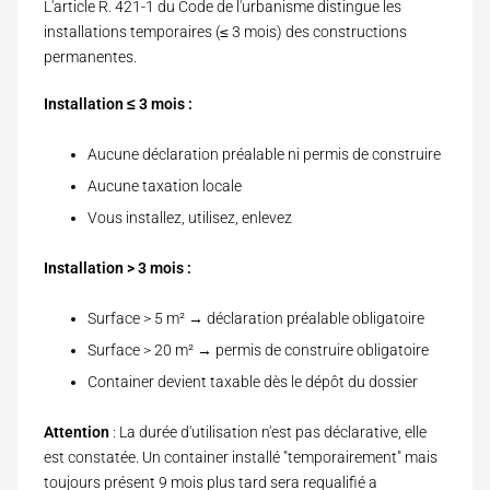
e
L'article R. 421-1
du Code de l'urbanisme distingue les
e
r
u
installations temporaires (≤ 3 mois) des constructions
i
b
permanentes.
m
l
m
e
e
Installation ≤ 3 mois :
u
b
Aucune déclaration préalable ni permis de construire
l
e
Aucune taxation locale
Vous installez, utilisez, enlevez
Installation > 3 mois :
Surface > 5 m² → déclaration préalable obligatoire
Surface > 20 m² → permis de construire obligatoire
Container devient taxable dès le dépôt du dossier
Attention
: La durée d'utilisation n'est pas déclarative, elle
est constatée. Un container installé "temporairement" mais
toujours présent 9 mois plus tard sera requalifié a