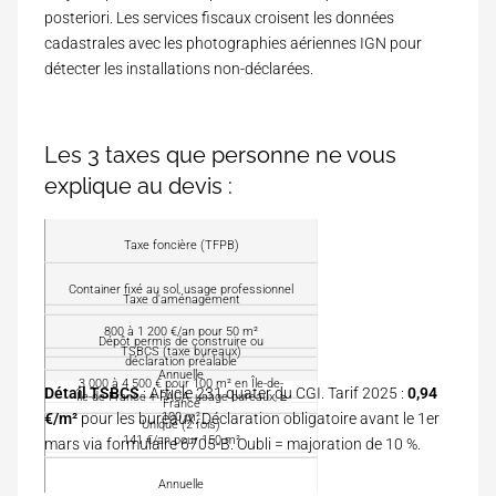
posteriori. Les services fiscaux croisent les données
cadastrales avec les photographies aériennes IGN pour
détecter les installations non-déclarées.
Les 3 taxes que personne ne vous
explique au devis :
T
Taxe foncière (TFPB)
a
x
Container fixé au sol, usage professionnel
Q
Taxe d'aménagement
e
u
800 à 1 200 €/an pour 50 m²
a
Dépôt permis de construire ou
M
TSBCS (taxe bureaux)
n
déclaration préalable
o
Annuelle
d
3 000 à 4 500 € pour 100 m² en Île-de-
n
Détail TSBCS
: Article 231 quater du CGI. Tarif 2025 :
0,94
Île-de-France + PACA, usage bureaux, ≥
s
F
France
t
100 m²
€/m²
pour les bureaux. Déclaration obligatoire avant le 1er
'
r
Unique (2 fois)
a
a
141 €/an pour 150 m²
mars via
formulaire 6705-B
. Oubli = majoration de 10 %.
é
n
p
q
t
p
u
Annuelle
i