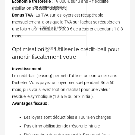
Économie trésorerie
: 19 000 € sur 3 ans + flexibilité
t
n
o
e
a
2 × 1 200 € = 2 400 €
12 × 350 € = 4 200 €
(résiliation si besoin disparaît).
é
t
n
n
e
Bonus TVA
: La TVA sur les loyers est récupérable
a
t
n
1
l
i
mensuellement, alors que la TVA sur l'achat se récupère en
é
3
o
2 × 4 200 € = 8 400 €
une fois mais immobilise 5 000 € de trésorerie pendant 1 à 3
e
31 600 €
a
n
s
mois.
n
2
s
-
Optimisation 3 – Utiliser le crédit-bail pour
12 600 €
3
amortir fiscalement votre
investissement
Le crédit-bail (leasing) permet d'utiliser un container sans
l'acheter. Vous payez un loyer mensuel pendant 36 à 60
mois, puis vous levez l'option d'achat pour une valeur
résiduelle symbolique (1 à 5 % du prix initial).
Avantages fiscaux
:
Les loyers sont déductibles à 100 % en charges
Pas d'immobilisation de trésorerie initiale
Préservation de votre capacité d'emprunt (pas