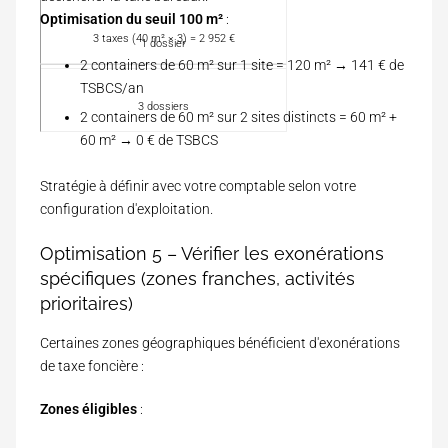
a
p
r
n
Optimisation du seuil 100 m²
:
m
o
c
3 taxes (40 m² × 3) = 2 952 €
é
1 dossier
s
h
n
2 containers de 60 m² sur 1 site = 120 m² → 141 € de
e
e
a
r
TSBCS/an
s
g
a
3 dossiers
e
2 containers de 60 m² sur 2 sites distincts = 60 m² +
d
m
60 m² → 0 € de TSBCS
m
e
i
n
n
Stratégie à définir avec votre comptable selon votre
t
configuration d'exploitation.
Optimisation 5 – Vérifier les exonérations
spécifiques (zones franches, activités
prioritaires)
Certaines zones géographiques bénéficient d'exonérations
de taxe foncière :
Zones éligibles
: