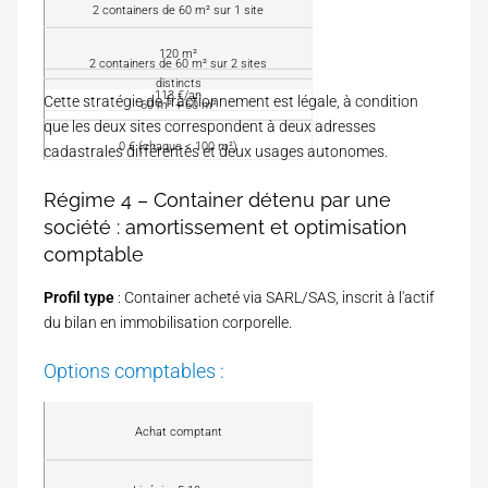
C
2 containers de 60 m² sur 1 site
o
n
120 m²
S
2 containers de 60 m² sur 2 sites
f
u
distincts
i
113 €/an
Cette stratégie de fractionnement est légale, à condition
r
60 m² + 60 m²
g
T
f
que les deux sites correspondent à deux adresses
u
S
a
0 € (chaque < 100 m²)
r
cadastrales différentes et deux usages autonomes.
B
c
a
C
e
t
S
Régime 4 – Container détenu par une
t
i
d
o
société : amortissement et optimisation
o
u
t
n
comptable
e
a
l
Profil type
: Container acheté via SARL/SAS, inscrit à l'actif
e
du bilan en immobilisation corporelle.
Options comptables :
M
Achat comptant
o
d
A
e