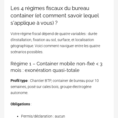
l
e
n
i
n
Les 4 régimes fiscaux du bureau
d
q
c
i
container (et comment savoir lequel
u
e
c
e
s'applique à vous) ?
a
-
t
t
i
Votre régime fiscal dépend de quatre variables : durée
-
f
e
d'installation, fixation au sol, surface, et localisation
l
géographique. Voici comment naviguer entre les quatre
l
scénarios possibles.
e
?
Régime 1 – Container mobile non-fixé < 3
mois : exonération quasi-totale
Profil type
: Chantier BTP, container de bureau pour 10
semaines, posé sur cales bois, groupe électrogène
autonome.
Obligations
:
Permis/déclaration : aucun