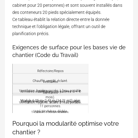
cabinet pour 20 personnes) et sont souvent installés dans
des conteneurs 20 pieds spécialement équipés.
Ce tableau établit la relation directe entre la donnée
technique et l'obligation légale, offrant un outil de
planification précis.
Exigences de surface pour les bases vie de
chantier (Code du Travail)
I
Réfectoire/Repos
n
Chauffé, ventilé, éclairé.
s
Vestiaires
t
Ventilation, hygiène, accès à l'eau potable.
Armoires individuelles (ou patères si < 4
Sanitaires
a
mois).
l
Module 6.05 m×2.43 m (14.71 m2) gère
E
Doit permettre un rangement sécurisé.
Ventilation, hygiène, accès à l'eau potable.
l
11 personnes.
x
a
Unité Modulaire dédiée.
i
1 cabinet / 20 personnes.
t
g
i
Pourquoi la modularité optimise votre
Module sanitaire 20 pieds.
e
o
n
chantier ?
S
n
c
u