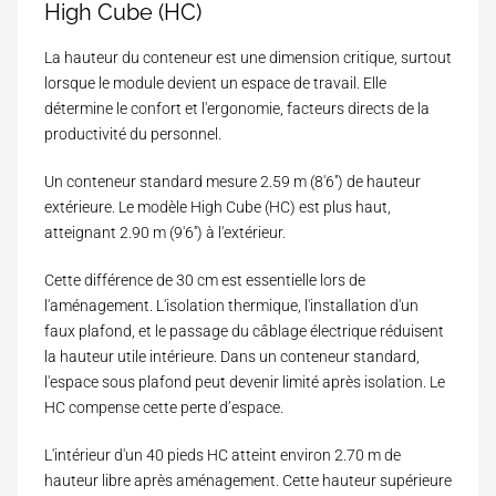
r
High Cube (HC)
a
(
E
2200
u
67.5
m
x
2.90
t
La hauteur du conteneur est une dimension critique, surtout
)
t
e
lorsque le module devient un espace de travail. Elle
.
u
V
(
3700
détermine le confort et l'ergonomie, facteurs directs de la
r
76.0
o
m
productivité du personnel.
E
l
)
x
u
t
Un conteneur standard mesure 2.59 m (8'6'') de hauteur
m
4000 (estimation)
.
e
extérieure. Le modèle High Cube (HC) est plus haut,
P
(
(
o
atteignant 2.90 m (9'6'') à l'extérieur.
m
m
i
)
³
d
Cette différence de 30 cm est essentielle lors de
)
s
l'aménagement. L'isolation thermique, l'installation d'un
à
V
faux plafond, et le passage du câblage électrique réduisent
i
la hauteur utile intérieure. Dans un conteneur standard,
d
l'espace sous plafond peut devenir limité après isolation. Le
e
HC compense cette perte d’espace.
(
k
g
L'intérieur d'un 40 pieds HC atteint environ 2.70 m de
)
hauteur libre après aménagement. Cette hauteur supérieure