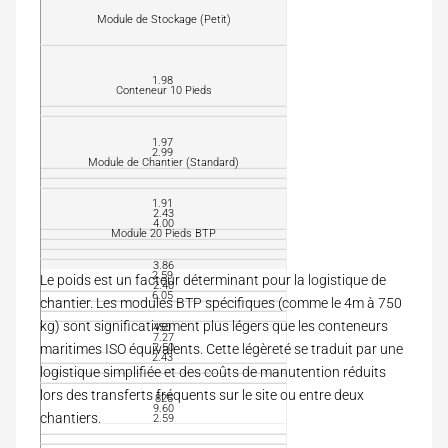
T
Module de Stockage (Petit)
y
p
e
d
1.98
Conteneur 10 Pieds
e
L
M
o
o
n
1.97
d
2.99
g
Module de Chantier (Standard)
u
u
l
e
L
e
1.91
u
2.43
a
4.00
r
Module 20 Pieds BTP
r
E
g
x
3.86
e
2.59
Le poids est un facteur déterminant pour la logistique de
t
2.40
u
6.05
H
chantier. Les modules BTP spécifiques (comme le 4m à 750
.
r
a
(
kg) sont significativement plus légers que les conteneurs
E
450
u
7.27
m
x
2.50
maritimes ISO équivalents. Cette légèreté se traduit par une
t
)
2.43
t
e
logistique simplifiée et des coûts de manutention réduits
.
u
lors des transferts fréquents sur le site ou entre deux
S
(
825
r
9.60
u
chantiers.
m
2.59
E
r
)
x