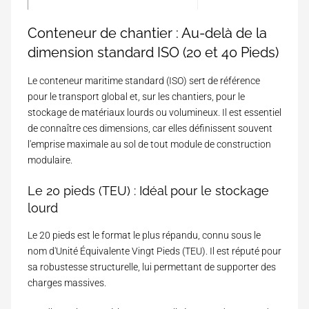
f
t
a
750
.
14.71
c
Conteneur de chantier : Au-delà de la
P
(
e
o
m
dimension standard ISO (20 et 40 Pieds)
(
i
)
m
1270
d
²
Le
conteneur maritime standard (ISO)
s
sert de référence
)
à
pour le transport global et, sur les chantiers, pour le
V
stockage de matériaux lourds ou volumineux. Il est essentiel
i
de connaître ces dimensions, car elles définissent souvent
d
e
l'emprise maximale au sol de tout module de construction
(
modulaire.
k
g
Le 20 pieds (TEU) : Idéal pour le stockage
)
lourd
Le 20 pieds est le format le plus répandu, connu sous le
nom d'
Unité Équivalente Vingt Pieds (TEU)
. Il est réputé pour
sa robustesse structurelle, lui permettant de supporter des
charges massives.