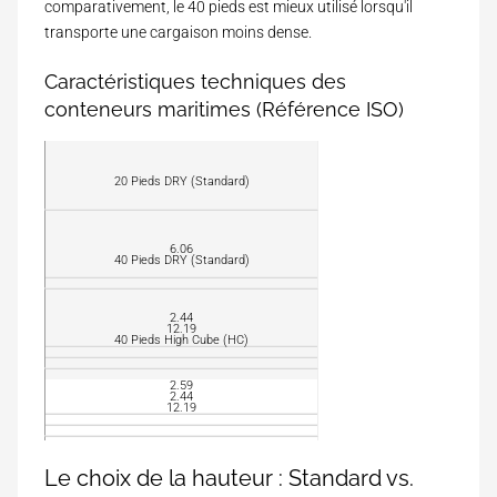
comparativement, le 40 pieds est mieux utilisé lorsqu'il
transporte une cargaison moins dense.
Caractéristiques techniques des
conteneurs maritimes (Référence ISO)
N
20 Pieds DRY (Standard)
o
m
I
S
6.06
40 Pieds DRY (Standard)
O
L
o
n
2.44
12.19
g
40 Pieds High Cube (HC)
u
e
L
2.59
u
2.44
a
12.19
r
r
E
g
x
33.1
e
2.59
Le choix de la hauteur : Standard vs.
t
2.44
u
H
.