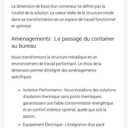
e
r
La dimension de base d'un conteneur ne définit pas la
(
f
C
totalité de la solution. La valeur réelle de la structure réside
a
o
dans sa transformation en un espace de travail fonctionnel
c
D
d
e
et optimisé.
i
e
M
m
d
i
e
Aménagements : Le passage du container
u
n
n
T
au bureau
i
s
r
m
i
a
u
Nous transformons la structure métallique en un
o
v
m
n
environnement de travail performant. Le choix de la
a
(
P
i
dimension permet d'intégrer des aménagements
R
r
l
è
spécifiques.
a
)
g
t
l
i
Isolation Performante : Nous installons des solutions
e
q
)
d'isolation thermique sans ponts thermiques,
u
garantissant une faible consommation énergétique
e
(
et un confort intérieur optimal, quelle que soit la
E
saison.
x
e
Équipement Électrique : L'intégration d'un pack